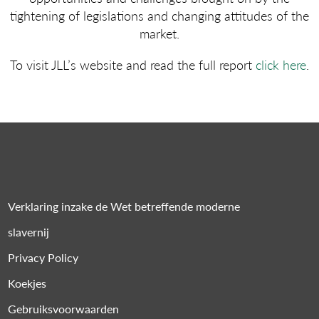
tightening of legislations and changing attitudes of the
market.
To visit JLL’s website and read the full report
click here
.
Verklaring inzake de Wet betreffende moderne
slavernij
Privacy Policy
Koekjes
Gebruiksvoorwaarden