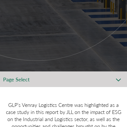
Page Select
GLP’s Venray Logistics Centre was highlighted as a
case study in this report by JLL on the impact of ESG
on the Industrial and Logistics sector, as well as the
opportunities and challenges brought on by the