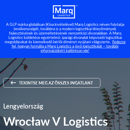
A GLP márka globálisan (Kína kivételével) Marq Logistics néven folytatja
tevékenységét, továbbra is a modern logisztikai létesítmények
fejlesztésének és üzemeltetésének nemzetközi élvonalában. A Marq
Logistics küldetése egyértelmű: iparági élvonalat képviselő logisztikai
megoldásokat és kiemelkedő bérlői élményt nyújtani világszerte.
Fedezze
fel, hogyan formálja a Marq Logistics a jövő logisztikáját – további
információkért kattintson ide!
TEKINTSE MEG AZ ÖSSZES INGATLANT
Lengyelország
Wrocław V Logistics