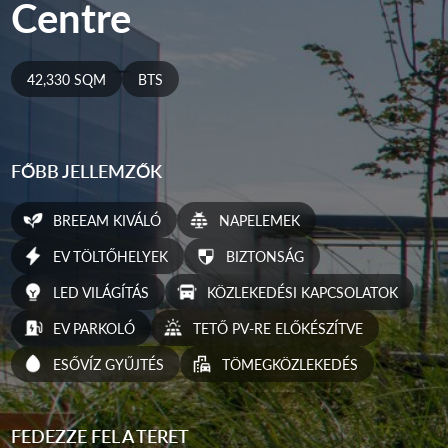
Centre
42,330 SQM
BTS
FŐBB JELLEMZŐK
BREEAM KIVÁLÓ
NAPELEMEK
EV TÖLTŐHELYEK
BIZTONSÁG
LED VILÁGÍTÁS
KÖZLEKEDÉSI KAPCSOLATOK
EV PARKOLÓ
TETŐ PV-RE ELŐKÉSZÍTVE
ESŐVÍZ GYŰJTÉS
TÖMEGKÖZLEKEDÉS
FEDEZZE FEL A TERET