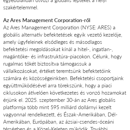
szakértelemmel.
Az Ares Management Corporation-ről
Az Ares Management Corporation (NYSE: ARES) a
globális alternatív befektetések egyik vezető kezelője,
amely ügyfeleinek elsődleges és másodlagos
befektetési megoldásokat kínál a hitel-, ingatlan-,
magántőke- és infrastruktúra-piacokon. Célunk, hogy
rugalmas tőkét biztosítva támogassuk a
vállalkozásokat, értéket teremtsünk befektetőink
számára és közösségeinkben. Befektetési csoportjaink
együttműködésével arra törekszünk, hogy a piaci
ciklusokon átívelően következetes és vonzó hozamokat
érjünk el. 2025. szeptember 30-án az Ares globális
platformja több mint 595 milliárd dollárnyi kezelt
vagyonnal rendelkezett, és Észak-Amerikában, Dél-
Amerikában, Európában, az ázsiai-csendes-óceáni
térségben és a Közel-Keleten működik. További