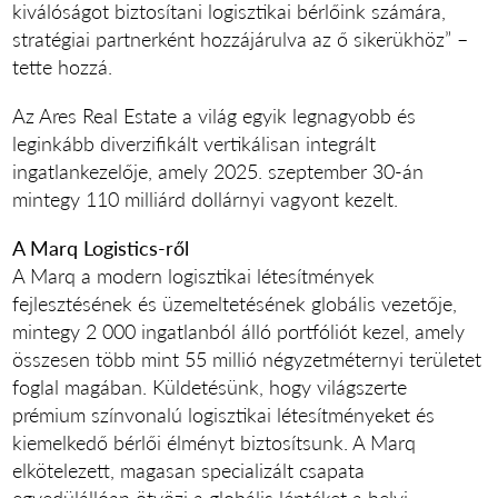
kiválóságot biztosítani logisztikai bérlőink számára,
stratégiai partnerként hozzájárulva az ő sikerükhöz” –
tette hozzá.
Az Ares Real Estate a világ egyik legnagyobb és
leginkább diverzifikált vertikálisan integrált
ingatlankezelője, amely 2025. szeptember 30-án
mintegy 110 milliárd dollárnyi vagyont kezelt.
A Marq Logistics-ről
A Marq a modern logisztikai létesítmények
fejlesztésének és üzemeltetésének globális vezetője,
mintegy 2 000 ingatlanból álló portfóliót kezel, amely
összesen több mint 55 millió négyzetméternyi területet
foglal magában. Küldetésünk, hogy világszerte
prémium színvonalú logisztikai létesítményeket és
kiemelkedő bérlői élményt biztosítsunk. A Marq
elkötelezett, magasan specializált csapata
egyedülállóan ötvözi a globális léptéket a helyi