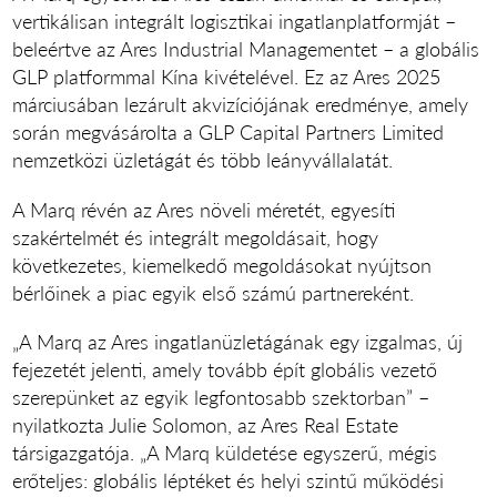
vertikálisan integrált logisztikai ingatlanplatformját –
beleértve az Ares Industrial Managementet – a globális
GLP platformmal Kína kivételével. Ez az Ares 2025
márciusában lezárult akvizíciójának eredménye, amely
során megvásárolta a GLP Capital Partners Limited
nemzetközi üzletágát és több leányvállalatát.
A Marq révén az Ares növeli méretét, egyesíti
szakértelmét és integrált megoldásait, hogy
következetes, kiemelkedő megoldásokat nyújtson
bérlőinek a piac egyik első számú partnereként.
„A Marq az Ares ingatlanüzletágának egy izgalmas, új
fejezetét jelenti, amely tovább épít globális vezető
szerepünket az egyik legfontosabb szektorban” –
nyilatkozta Julie Solomon, az Ares Real Estate
társigazgatója. „A Marq küldetése egyszerű, mégis
erőteljes: globális léptéket és helyi szintű működési