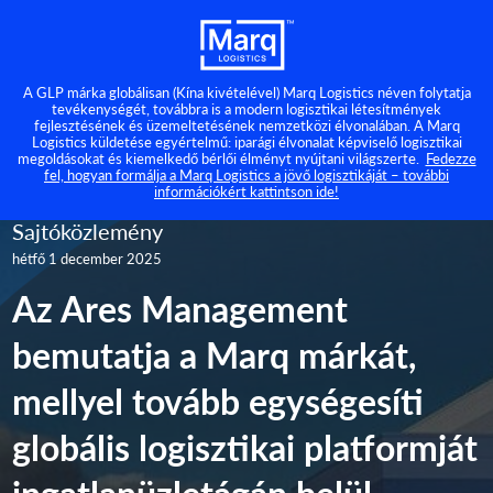
A GLP márka globálisan (Kína kivételével) Marq Logistics néven folytatja
tevékenységét, továbbra is a modern logisztikai létesítmények
fejlesztésének és üzemeltetésének nemzetközi élvonalában. A Marq
Logistics küldetése egyértelmű: iparági élvonalat képviselő logisztikai
megoldásokat és kiemelkedő bérlői élményt nyújtani világszerte.
Fedezze
fel, hogyan formálja a Marq Logistics a jövő logisztikáját – további
információkért kattintson ide!
Sajtóközlemény
hétfő 1 december 2025
Az Ares Management
bemutatja a Marq márkát,
mellyel tovább egységesíti
globális logisztikai platformját
ingatlanüzletágán belül