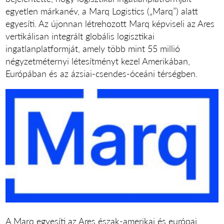
egyetlen márkanév, a Marq Logistics („Marq”) alatt
egyesíti. Az újonnan létrehozott Marq képviseli az Ares
vertikálisan integrált globális logisztikai
ingatlanplatformját, amely több mint 55 millió
négyzetméternyi létesítményt kezel Amerikában,
Európában és az ázsiai-csendes-óceáni térségben.
A Marq egyesíti az Ares észak-amerikai és európai,