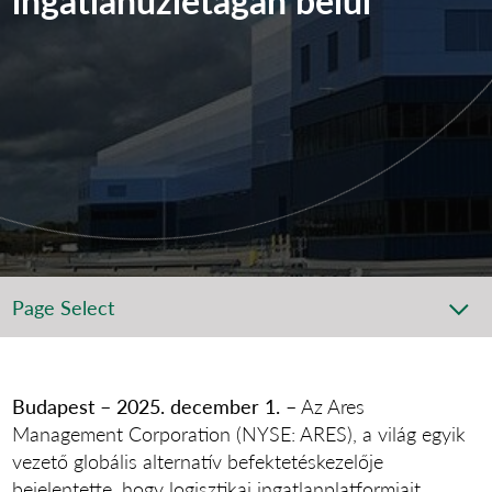
Page Select
Budapest – 2025. december 1. –
Az Ares
Management Corporation (NYSE: ARES), a világ egyik
vezető globális alternatív befektetéskezelője
bejelentette, hogy logisztikai ingatlanplatformjait