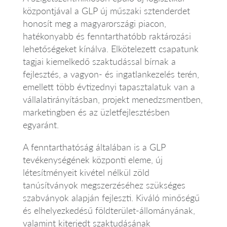
központjával a GLP új műszaki sztenderdet
honosít meg a magyarországi piacon,
hatékonyabb és fenntarthatóbb raktározási
lehetőségeket kínálva. Elkötelezett csapatunk
tagjai kiemelkedő szaktudással bírnak a
fejlesztés, a vagyon- és ingatlankezelés terén,
emellett több évtizednyi tapasztalatuk van a
vállalatirányításban, projekt menedzsmentben,
marketingben és az üzletfejlesztésben
egyaránt.
A fenntarthatóság általában is a GLP
tevékenységének központi eleme, új
létesítményeit kivétel nélkül zöld
tanúsítványok megszerzéséhez szükséges
szabványok alapján fejleszti. Kiváló minőségű
és elhelyezkedésű földterület-állományának,
valamint kiterjedt szaktudásának