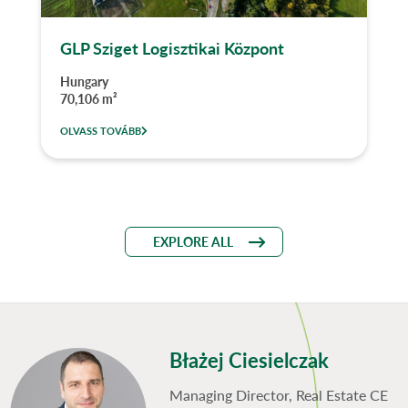
GLP Sziget Logisztikai Központ
Hungary
70,106 m²
OLVASS TOVÁBB
EXPLORE ALL
Błażej Ciesielczak
Managing Director, Real Estate CE