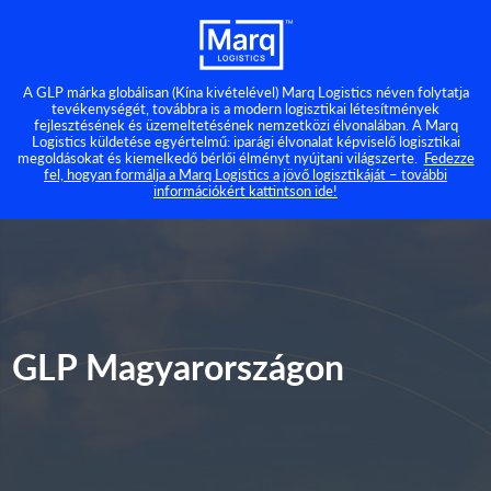
A GLP márka globálisan (Kína kivételével) Marq Logistics néven folytatja
tevékenységét, továbbra is a modern logisztikai létesítmények
fejlesztésének és üzemeltetésének nemzetközi élvonalában. A Marq
Logistics küldetése egyértelmű: iparági élvonalat képviselő logisztikai
megoldásokat és kiemelkedő bérlői élményt nyújtani világszerte.
Fedezze
fel, hogyan formálja a Marq Logistics a jövő logisztikáját – további
információkért kattintson ide!
GLP Magyarországon