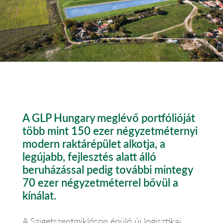
A GLP Hungary meglévő portfólióját
több mint 150 ezer négyzetméternyi
modern raktárépület alkotja, a
legújabb, fejlesztés alatt álló
beruházással pedig további mintegy
70 ezer négyzetméterrel bővül a
kínálat.
A Szigetszentmiklóson épülő új logisztikai