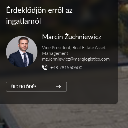
Érdeklődjön erről az
ingatlanról
Marcin Żuchniewicz
Vice President, Real Estate Asset
Management
mzuchniewicz@marqlogistics.com
+48 781560500
ÉRDEKLŐDÉS