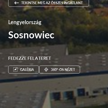
TEKINTSE MEG AZ ÖSSZES INGATLANT
Lengyelország
Sosnowiec
FEDEZZE FEL A TERET
GALÉRIA
360°-OS NÉZET