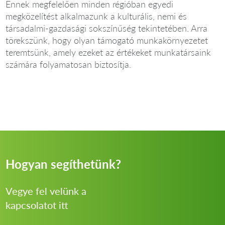
Ennek megfelelően minden régióban egyedi
megközelítést alkalmazunk a kulturális, nemi és
társadalmi-gazdasági sokszínűség tekintetében. Arra
törekszünk, hogy olyan támogató munkakörnyezetet
teremtsünk, amely ezeket az értékeket munkatársaink
számára folyamatosan biztosítja.
Hogyan segíthetünk?
Vegye fel velünk a
kapcsolatot itt