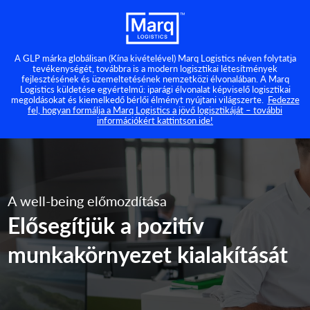
A GLP márka globálisan (Kína kivételével) Marq Logistics néven folytatja
tevékenységét, továbbra is a modern logisztikai létesítmények
fejlesztésének és üzemeltetésének nemzetközi élvonalában. A Marq
Logistics küldetése egyértelmű: iparági élvonalat képviselő logisztikai
megoldásokat és kiemelkedő bérlői élményt nyújtani világszerte.
Fedezze
fel, hogyan formálja a Marq Logistics a jövő logisztikáját – további
információkért kattintson ide!
A well-being előmozdítása
Elősegítjük a pozitív
munkakörnyezet kialakítását