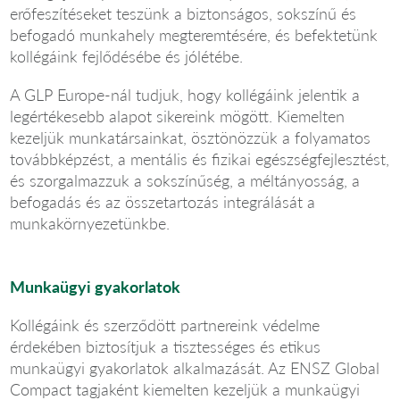
erőfeszítéseket teszünk a biztonságos, sokszínű és
befogadó munkahely megteremtésére, és befektetünk
kollégáink fejlődésébe és jólétébe.
A GLP Europe-nál tudjuk, hogy kollégáink jelentik a
legértékesebb alapot sikereink mögött. Kiemelten
kezeljük munkatársainkat, ösztönözzük a folyamatos
továbbképzést, a mentális és fizikai egészségfejlesztést,
és szorgalmazzuk a sokszínűség, a méltányosság, a
befogadás és az összetartozás integrálását a
munkakörnyezetünkbe.
Munkaügyi gyakorlatok
Kollégáink és szerződött partnereink védelme
érdekében biztosítjuk a tisztességes és etikus
munkaügyi gyakorlatok alkalmazását. Az ENSZ Global
Compact tagjaként kiemelten kezeljük a munkaügyi