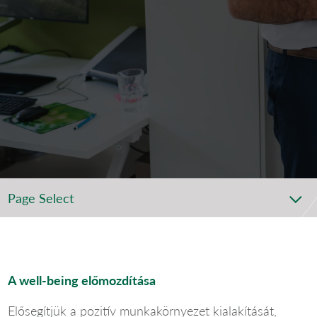
Page Select
A well-being előmozdítása
Elősegítjük a pozitív munkakörnyezet kialakítását,