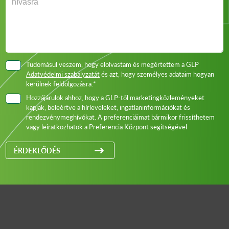
Tudomásul veszem, hogy elolvastam és megértettem a GLP
Adatvédelmi szabályzatát
és azt, hogy személyes adataim hogyan
kerülnek feldolgozásra.*
Hozzájárulok ahhoz, hogy a GLP-től marketingközleményeket
kapjak, beleértve a hírleveleket, ingatlaninformációkat és
rendezvénymeghívókat. A preferenciáimat bármikor frissíthetem
vagy leiratkozhatok a Preferencia Központ segítségével
ÉRDEKLŐDÉS