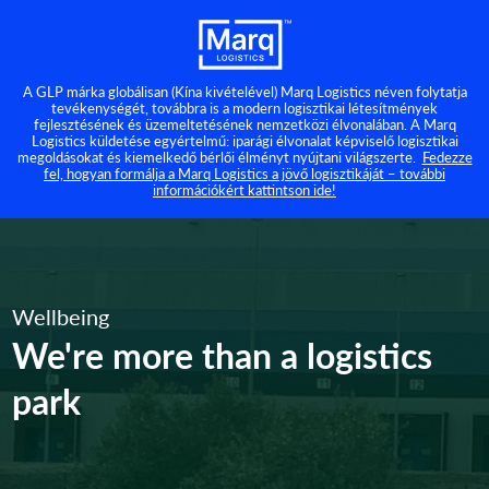
A GLP márka globálisan (Kína kivételével) Marq Logistics néven folytatja
tevékenységét, továbbra is a modern logisztikai létesítmények
fejlesztésének és üzemeltetésének nemzetközi élvonalában. A Marq
Logistics küldetése egyértelmű: iparági élvonalat képviselő logisztikai
megoldásokat és kiemelkedő bérlői élményt nyújtani világszerte.
Fedezze
fel, hogyan formálja a Marq Logistics a jövő logisztikáját – további
információkért kattintson ide!
Wellbeing
We're more than a logistics
park