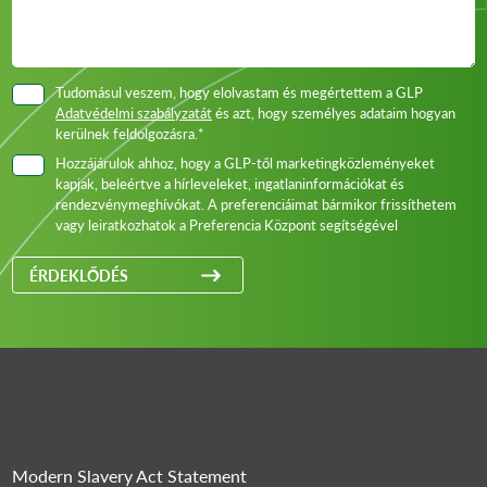
Tudomásul veszem, hogy elolvastam és megértettem a GLP
Adatvédelmi szabályzatát
és azt, hogy személyes adataim hogyan
kerülnek feldolgozásra.*
Hozzájárulok ahhoz, hogy a GLP-től marketingközleményeket
kapjak, beleértve a hírleveleket, ingatlaninformációkat és
rendezvénymeghívókat. A preferenciáimat bármikor frissíthetem
vagy leiratkozhatok a Preferencia Központ segítségével
ÉRDEKLŐDÉS
Modern Slavery Act Statement