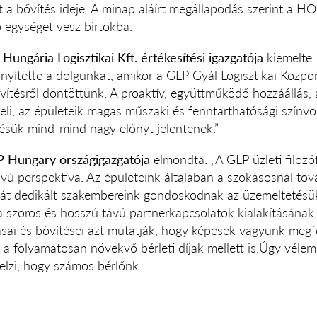
jött a bővítés ideje. A minap aláírt megállapodás szerint a
 egységet vesz birtokba.
 Hungária Logisztikai Kft. értékesítési igazgatója
kiemelte:
yítette a dolgunkat, amikor a GLP Gyál Logisztikai Közpo
vítésről döntöttünk. A proaktív, együttműködő hozzáállás, 
zeli, az épületeik magas műszaki és fenntarthatósági színvo
désük mind-mind nagy előnyt jelentenek.”
P Hungary országigazgatója
elmondta: „A GLP üzleti filozó
ávú perspektíva. Az épületeink általában a szokásosnál t
ját dedikált szakembereink gondoskodnak az üzemeltetésükr
 szoros és hosszú távú partnerkapcsolatok kialakításának
sai és bővítései azt mutatják, hogy képesek vagyunk megfe
 a folyamatosan növekvő bérleti díjak mellett is.Úgy vél
elzi, hogy számos bérlőnk