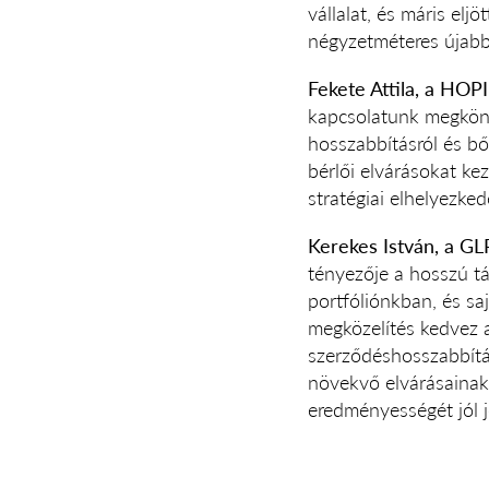
vállalat, és máris el
négyzetméteres újabb
Fekete Attila, a HOPI
kapcsolatunk megkönn
hosszabbításról és bő
bérlői elvárásokat ke
stratégiai elhelyezke
Kerekes István, a GL
tényezője a hosszú t
portfóliónkban, és sa
megközelítés kedvez a
szerződéshosszabbítá
növekvő elvárásainak
eredményességét jól j