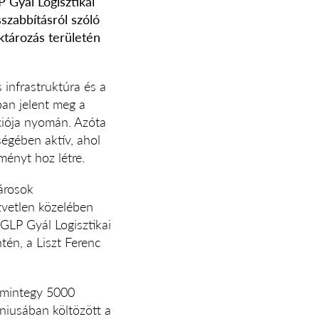
 Gyál Logisztikai
szabbításról szóló
aktározás területén
s infrastruktúra és a
ban jelent meg a
ciója nyomán. Azóta
ségében aktív, ahol
ényt hoz létre.
árosok
zvetlen közelében
 GLP Gyál Logisztikai
én, a Liszt Ferenc
, mintegy 5000
niusában költözött a