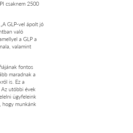
 HOPI csaknem 2500
 „A GLP-vel ápolt jó
ntban való
amellyel a GLP a
nala, valamint
fiájának fontos
ovább maradnak a
ől is. Ez a
. Az utóbbi évek
lelni ügyfeleink
em, hogy munkánk