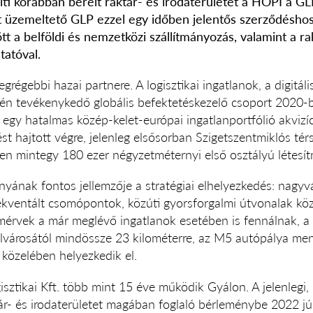
ti korábban bérelt raktár- és irodaterületét a HOPI a GLP
 üzemeltető GLP ezzel egy időben jelentős szerződéshos
tt a belföldi és nemzetközi szállítmányozás, valamint a r
tatóval.
régebbi hazai partnere. A logisztikai ingatlanok, a digitáli
rén tevékenykedő globális befektetéskezelő csoport 2020-
egy hatalmas közép-kelet-európai ingatlanportfólió akvizí
ést hajtott végre, jelenleg elsősorban Szigetszentmiklós tér
n mintegy 180 ezer négyzetméternyi első osztályú létesítm
yának fontos jellemzője a stratégiai elhelyezkedés: nagyv
ekventált csomópontok, közúti gyorsforgalmi útvonalak kö
smérvek a már meglévő ingatlanok esetében is fennálnak, a
városától mindössze 23 kilométerre, az M5 autópálya ment
közelében helyezkedik el.
ztikai Kft. több mint 15 éve működik Gyálon. A jelenlegi
ár- és irodaterületet magában foglaló bérleménybe 2022 jú