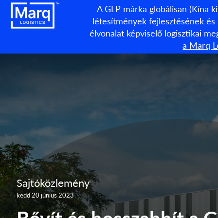
A GLP márka globálisan (Kína ki
létesítmények fejlesztésének és
élvonalat képviselő logisztikai m
a Marq Lo
Sajtóközlemény
kedd 20 június 2023
Bővít és hosszabbít a G