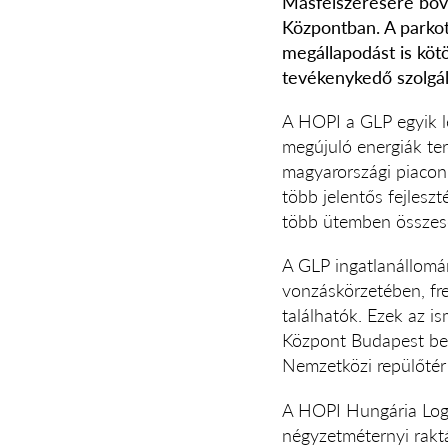
Másfélszeresére bőví
Központban. A parkot
megállapodást is kötö
tevékenykedő szolgál
A HOPI a GLP egyik leg
megújuló energiák te
magyarországi piacon 
több jelentős fejleszt
több ütemben összese
A GLP ingatlanállomán
vonzáskörzetében, fr
találhatók. Ezek az i
Központ Budapest bel
Nemzetközi repülőtér 
A HOPI Hungária Logis
négyzetméternyi rakt