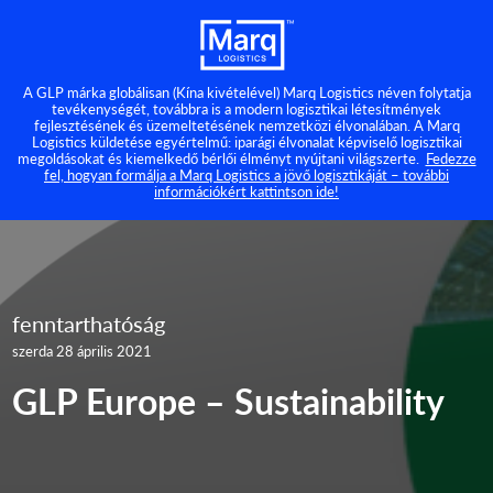
A GLP márka globálisan (Kína kivételével) Marq Logistics néven folytatja
tevékenységét, továbbra is a modern logisztikai létesítmények
fejlesztésének és üzemeltetésének nemzetközi élvonalában. A Marq
Logistics küldetése egyértelmű: iparági élvonalat képviselő logisztikai
megoldásokat és kiemelkedő bérlői élményt nyújtani világszerte.
Fedezze
fel, hogyan formálja a Marq Logistics a jövő logisztikáját – további
információkért kattintson ide!
fenntarthatóság
szerda 28 április 2021
GLP Europe – Sustainability