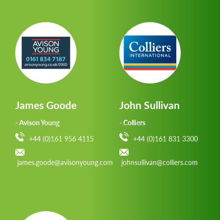
James Goode
John Sullivan
- Avison Young
- Colliers
+44 (0)161 956 4115
+44 (0)161 831 3300
james.goode@avisonyoung.com
johnsullivan@colliers.com