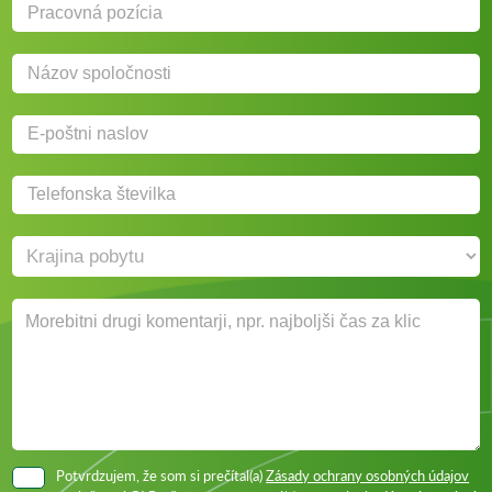
Potvrdzujem, že som si prečítal(a)
Zásady ochrany osobných údajov