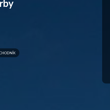
rby
CHODNÍK