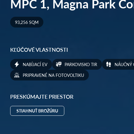
MPC 1, Magna Park Co
93,256 SQM
KĽÚČOVÉ VLASTNOSTI
NABÍJACÍ EV
PARKOVISKO TIR
NÁUČNÝ 
PRIPRAVENÉ NA FOTOVOLTIKU
PRESKÚMAJTE PRIESTOR
STIAHNUŤ BROŽÚRU