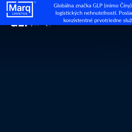
Globálna značka GLP (mimo Číny) 
logistických nehnuteľností. Posla
konzistentné prvotriedne sl