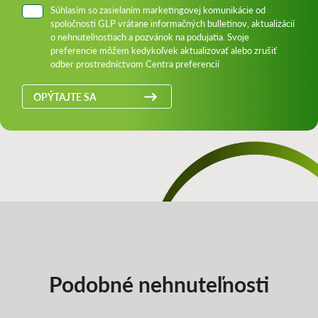
Súhlasím so zasielaním marketingovej komunikácie od
spoločnosti GLP vrátane informačných bulletinov, aktualizácií
o nehnuteľnostiach a pozvánok na podujatia. Svoje
preferencie môžem kedykoľvek aktualizovať alebo zrušiť
odber prostredníctvom Centra preferencií
OPÝTAJTE SA
Podobné nehnuteľnosti