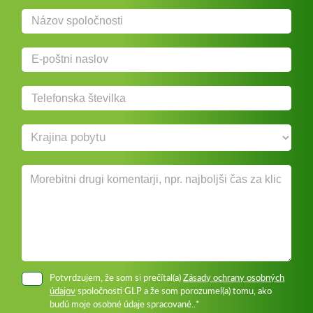
Potvrdzujem, že som si prečítal(a)
Zásady ochrany osobných
údajov
spoločnosti GLP a že som porozumel(a) tomu, ako
budú moje osobné údaje spracované..*