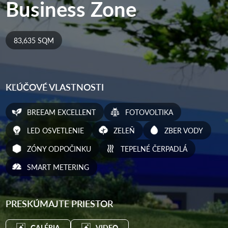
Business Zone
83,635 SQM
KĽÚČOVÉ VLASTNOSTI
BREEAM EXCELLENT
FOTOVOLTIKA
LED OSVETLENIE
ZELEŇ
ZBER VODY
ZÓNY ODPOČINKU
TEPELNÉ ČERPADLÁ
SMART METERING
PRESKÚMAJTE PRIESTOR
GALÉRIA
VIDEO