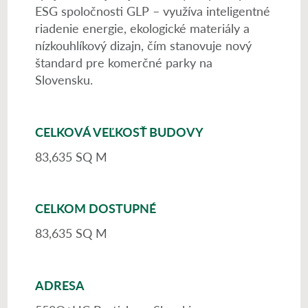
ESG spoločnosti GLP – využíva inteligentné
riadenie energie, ekologické materiály a
nízkouhlíkový dizajn, čím stanovuje nový
štandard pre komerčné parky na
Slovensku.
CELKOVÁ VEĽKOSŤ BUDOVY
83,635 SQ M
CELKOM DOSTUPNÉ
83,635 SQ M
ADRESA