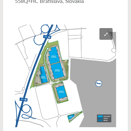
558Q+HC Bratislava, Slovakia
⤢