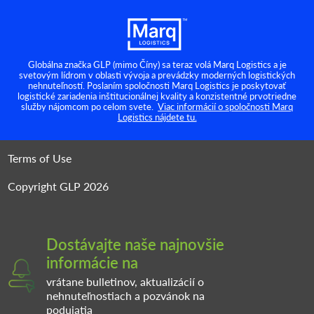
Globálna značka GLP (mimo Číny) sa teraz volá Marq Logistics a je
svetovým lídrom v oblasti vývoja a prevádzky moderných logistických
Modern Slavery Act Statement
nehnuteľností. Poslaním spoločnosti Marq Logistics je poskytovať
logistické zariadenia inštitucionálnej kvality a konzistentné prvotriedne
služby nájomcom po celom svete.
Viac informácií o spoločnosti Marq
Privacy Policy
Logistics nájdete tu.
Cookies
Terms of Use
Copyright GLP 2026
Dostávajte naše najnovšie
informácie na
vrátane bulletinov, aktualizácií o
nehnuteľnostiach a pozvánok na
podujatia