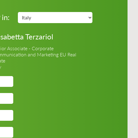
 in:
isabetta Terzariol
ior Associate - Corporate
munication and Marketing EU Real
ate
y