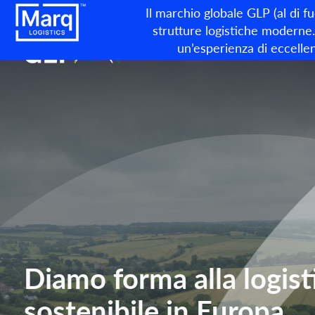
Il marchio globale GLP (al di f
strutture logistiche moderne. 
un’esperienza di eccellen
Diamo forma alla logist
sostenibile in Europa