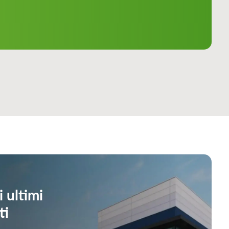
i ultimi
ti