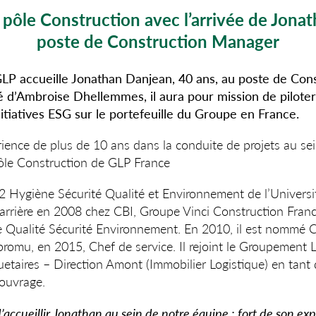
 pôle Construction avec l’arrivée de
Jonat
poste de Construction Manager
LP accueille
Jonathan Danjean, 40 ans, au poste de Con
é d’Ambroise Dhellemmes, il aura pour mission de piloter
nitiatives ESG sur le portefeuille du Groupe en France.
ience de plus de 10 ans dans la conduite de projets au se
pôle Construction de GLP France
 2 Hygiène Sécurité Qualité et Environnement de l’Universi
rrière en 2008 chez CBI, Groupe Vinci Construction Franc
 Qualité Sécurité Environnement. En 2010, il est nommé 
 promu, en 2015, Chef de service. Il rejoint le Groupement
taires – Direction Amont (Immobilier Logistique) en tant
’ouvrage.
ccueillir Jonathan au sein de notre équipe ; fort de son exper