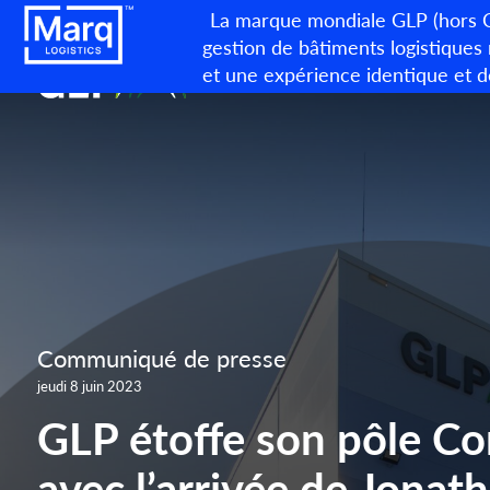
La marque mondiale GLP (hors Ch
gestion de bâtiments logistiques
et une expérience identique et d
Communiqué de presse
jeudi 8 juin 2023
GLP étoffe son pôle Co
avec l’arrivée de Jona