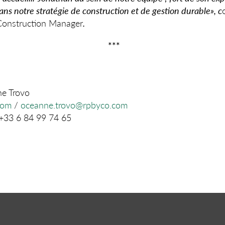
s notre stratégie de construction et de gestion durable», c
Construction Manager
.
***
ne Trovo
com
/
oceanne.trovo@rpbyco.com
 +33 6 84 99 74 65