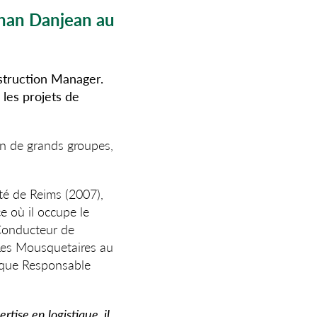
han Danjean au
struction Manager.
 les projets de
in de grands groupes,
té de Reims (2007),
e où il occupe le
Conducteur de
 Les Mousquetaires au
 que Responsable
tise en logistique, il