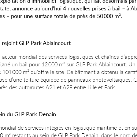
ploitation d’immobilier logistique, qui fait désormais pa
te, annonce aujourd’hui 4 nouvelles prises à bail – à Ab
s – pour une surface totale de près de 50 000 m².
rejoint GLP Park Ablaincourt
acteur mondial des services logistiques et chaînes d’app
 signé un bail pour 12 000 m² sur GLP Park Ablaincourt. Un 
s 101 000 m² qu’offre le site. Ce bâtiment a obtenu la cer
pose d’une toiture équipée de panneaux photovoltaïques. 
rès des autoroutes A21 et A29 entre Lille et Paris.
ein du GLP Park Denain
ondial de services intégrés en logistique maritime et en su
00 m² restants au sein de GLP Park Denain, dans le nord de