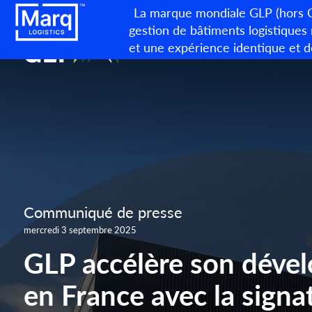
La marque mondiale GLP (hors Ch
gestion de bâtiments logistiques
et une expérience identique et d
Communiqué de presse
mercredi 3 septembre 2025
GLP accélère son déve
en France avec la signa