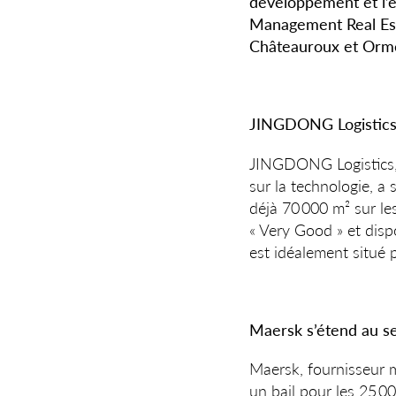
développement et l’ex
Management Real Esta
Châteauroux et Orme
JINGDONG Logistics 
JINGDONG Logistics, 
sur la technologie, a
déjà 70 000 m² sur le
« Very Good » et dis
est idéalement situé p
Maersk s’étend au s
Maersk, fournisseur m
un bail pour les 25 0