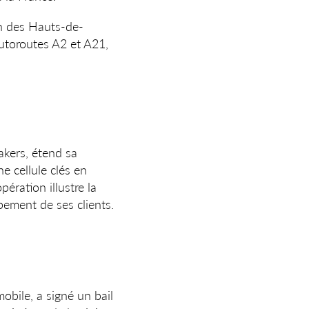
on des Hauts-de-
utoroutes A2 et A21,
akers, étend sa
e cellule clés en
ération illustre la
ement de ses clients.
obile, a signé un bail