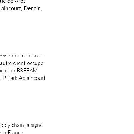
rtie de Ares
laincourt, Denain,
rovisionnement axés
autre client occupe
tification BREEAM
GLP Park Ablaincourt
pply chain, a signé
 la France.