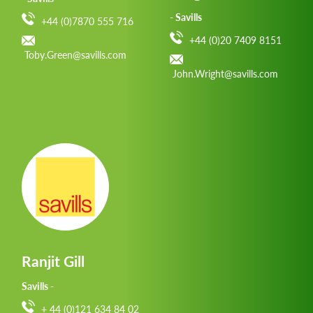
- Savills
+44 (0)7870 555 716
+44 (0)20 7409 8151
Toby.Green@savills.com
John.Wright@savills.com
Ranjit Gill
Savills -
+ 44 (0)121 634 84 02