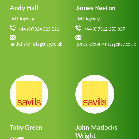
Andy Hall
James Keeton
- M1 Agency
- M1 Agency
+44 (0)7824 525 821
+44 (0)7812 250 857
andy.hall@m1agency.co.uk
james.keeton@m1agency.co.uk
Toby Green
John Madocks
Wright
- Savills