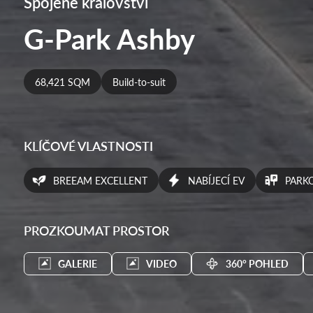
Spojené království
G-Park Ashby
68,421 SQM
Build-to-suit
KLÍČOVÉ VLASTNOSTI
BREEAM EXCELLENT
NABÍJECÍ EV
PARKO
PROZKOUMAT PROSTOR
GALERIE
VIDEO
360° POHLED