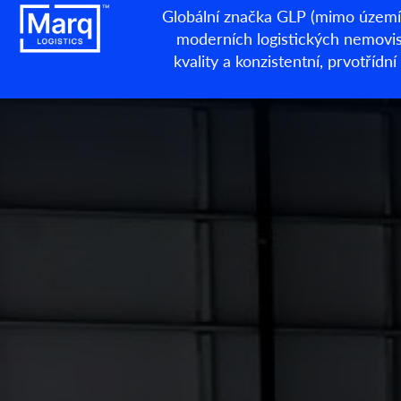
Globální značka GLP (mimo území 
moderních logistických nemovisto
kvality a konzistentní, prvotří