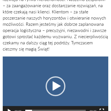
– za zaangażowanie oraz dostarczanie rozwiązań, na
które czekają nasi klienci. Klientom – za stałe
poszerzanie naszych horyzontów i otwieranie nowych
możliwości. Razem jesteśmy jak dobrze zaplanowana
operacja logistyczna – precyzyjni, niezawodni i zawsze
gotowi sprostać każdemu wyzwaniu. Z niecierpliwością
czekamy na dalszy ciąg tej podróży. Tymczasem
cieszmy się magią Świąt!
Odtwarzacz
video