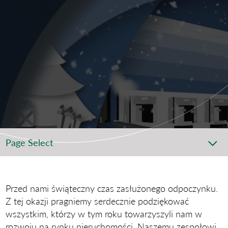
Page Select
Przed nami świąteczny czas zasłużonego odpoczynku.
Z tej okazji pragniemy serdecznie podziękować
wszystkim, którzy w tym roku towarzyszyli nam w
rozwoju na rynku nieruchomości. Naszemu zespołowi