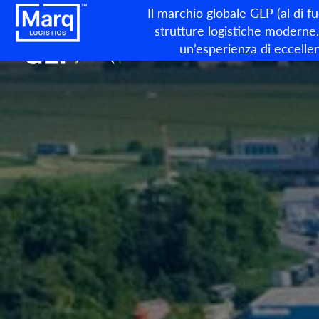
Il marchio globale GLP (al di f
strutture logistiche moderne. 
un’esperienza di eccellen