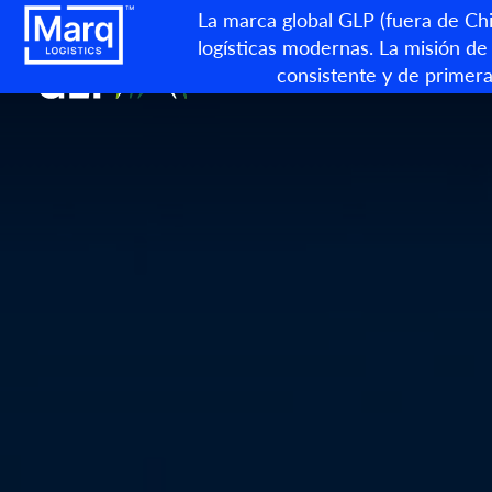
La marca global GLP (fuera de Chin
logísticas modernas. La misión de 
consistente y de primera