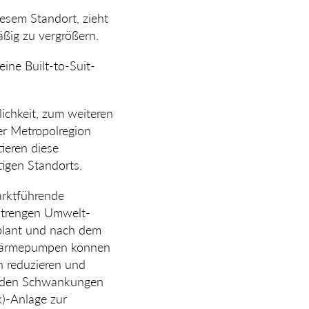
esem Standort, zieht
ßig zu vergrößern.
eine Built-to-Suit-
ichkeit, zum weiteren
er Metropolregion
ieren diese
igen Standorts.
ktfüh­ren­de
 strengen Umwelt­
eplant und nach dem
 Wärmepumpen können
 reduzieren und
on den Schwankungen
k)-Anlage zur