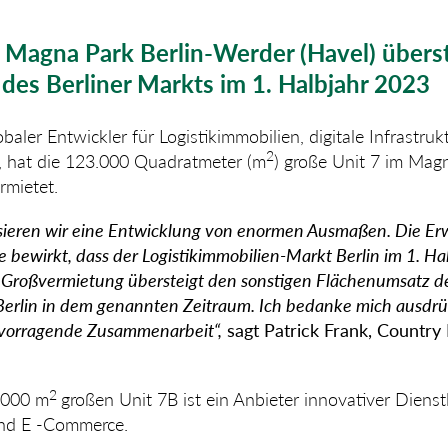
 Magna Park Berlin-Werder (Havel) übers
des Berliner Markts im 1. Halbjahr 2023
baler Entwickler für Logistik­immobilien, digitale Infrastr
2
, hat die 123.000 Quadrat­meter (m
) große Unit 7 im Mag
rmietet.
lisieren wir eine Entwicklung von enormen Ausmaßen. Die E
e bewirkt, dass der Logistikimmobilien-Markt Berlin im 1. H
 Großvermietung übersteigt den sonstigen Flächenumsatz d
 Berlin in dem genannten Zeitraum. Ich bedanke mich ausdrüc
ervorragende Zusammenarbeit“,
sagt Patrick Frank, Country
2
.000 m
großen Unit 7B ist ein Anbieter innovativer Dienst­
 und E -Commerce.