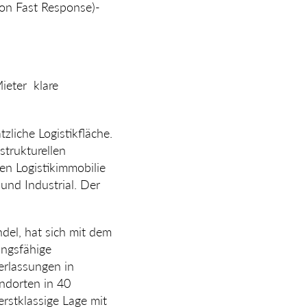
ion Fast Response)-
ieter klare
tz­liche Logistikfläche.
strukturellen
hen Logistikimmobilie
nd Industrial­. Der
el, hat sich mit dem
ungsfähig­e
erlassungen in
andorten in 40
erstklassige Lage mit