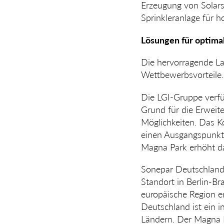
Erzeugung von Solarst
Sprinkleranlage für h
Lösungen für optima
Die hervorragende La
Wettbewerbs­vorteile.
Die LGI-Gruppe verf
Grund für die Erweite
Möglichkeiten. Das Ko
einen Ausgangspunkt f
Magna Park erhöht da
Sonepar Deutschland,
Standort in Berlin-Bra
europäische Region e
Deutsch­land ist ein 
Ländern. Der Magna Pa