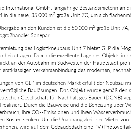
up International GmbH, langjährige Bestandsmieterin an di
2
4 in die neue, 35.000 m
große Unit 7C, um sich flächenmä
2
e Übergabe an den Kunden ist die 50.000 m
große Unit 7A, 
rogroßhändler Sonepar.
vermietung des Logistikneubaus Unit 7 bietet GLP die Mögl
beizutra­gen. Durch die exzellente Lage des Objekts in d
irekt an der Autobahn im Südwesten der Haupt­stadt profit
erstklassigen Verkehrsanbindung des modernen, nachhalt
ungen von GLP im deutschen Markt erfüllt der Neubau mar
­verträg­liche Baulösungen. Das Objekt wurde gemäß den
Deutschen Gesellschaft für Nach­haltiges Bauen (DGNB) g
realisiert. Durch die Bauweise und die Beheizung über
er­brauch, ihre CO
-Emissionen und ihren Wasserverbrauch
2
iven Kosten senken. Um die Unabhängigkeit der Mieter v
 erhöhen, wird auf dem Gebäude­dach eine PV (Photovoltai