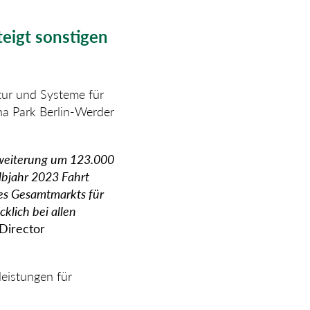
teigt
sonstigen
uktur und Systeme für
na Park Berlin-Werder
rweiterung um 123.000
albjahr 2023 Fahrt
es Gesamtmarkts für
klich bei allen
 Director
leistungen für