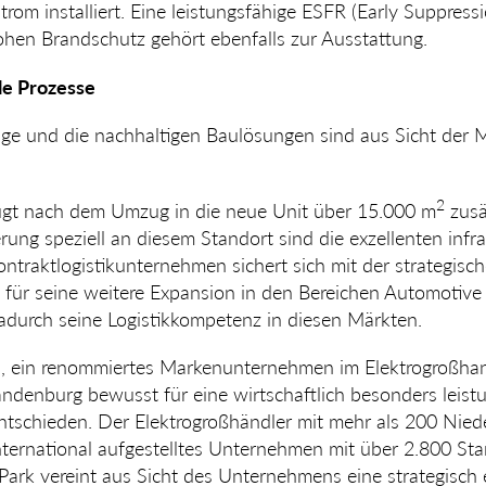
rom installiert. Eine leistungsfähige ESFR (Early Suppress
ohen Brandschutz gehört ebenfalls zur Ausstattung.
le Prozesse
ge und die nachhaltigen Baulösungen sind aus Sicht der M
2
ügt nach dem Umzug in die neue Unit über 15.000 m
zu­sä
rung speziell an diesem Standort sind die exzel­lenten infra
ntrakt­logistik­unternehmen sichert sich mit der strategisc
ür seine weitere Expan­sion in den Berei­chen Automotive u
durch seine Logistikkompetenz in diesen Märkten.
 ein renommiertes Markenunternehmen im Elektrogroßhand
nden­burg bewusst für eine wirt­schaft­lich besonders leist
ntschieden. Der Elektrogroßhändler mit mehr als 200 Nied
international aufgestelltes Unternehmen mit über 2.800 St
rk vereint aus Sicht des Unter­neh­mens eine strategisch 