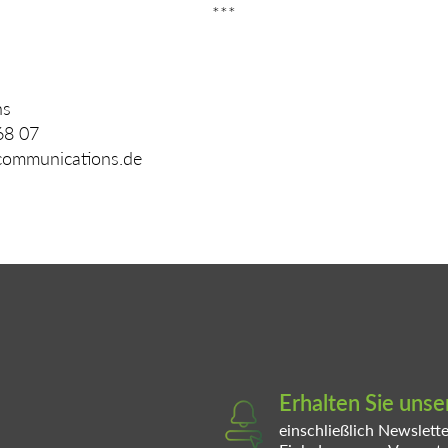
***
ns
68 07
-communications.de
Erhalten Sie uns
einschließlich Newslett