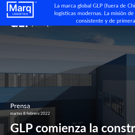
La marca global GLP (fuera de Chin
logísticas modernas. La misión de 
consistente y de primera
Prensa
martes 8 febrero 2022
GLP comienza la constr