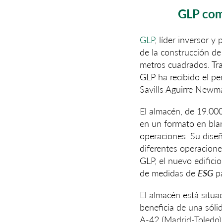
GLP com
GLP
, líder inversor 
de la construcción d
metros cuadrados. Tra
GLP ha recibido el pe
Savills Aguirre Newma
El almacén, de 19.000
en un formato en blan
operaciones. Su diseñ
diferentes operacione
GLP, el nuevo edifici
de medidas de
ESG
pa
El almacén está situa
beneficia de una sóli
A-42 (Madrid-Toledo),