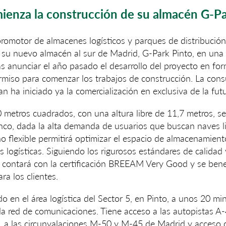
ienza la construcción de su almacén G-Pa
y promotor de almacenes logísticos y parques de distribució
e su nuevo almacén al sur de Madrid, G-Park Pinto, en una
s anunciar el año pasado el desarrollo del proyecto en for
rmiso para comenzar los trabajos de construcción. La consu
n ha iniciado ya la comercialización en exclusiva de la fut
 metros cuadrados, con una altura libre de 11,7 metros, s
co, dada la alta demanda de usuarios que buscan naves lis
o flexible permitirá optimizar el espacio de almacenamien
s logísticas. Siguiendo los rigurosos estándares de calidad 
o contará con la certificación BREEAM Very Good y se bene
ra los clientes.
do en el área logística del Sector 5, en Pinto, a unos 20 m
da red de comunicaciones. Tiene acceso a las autopistas 
 a las circunvalaciones M-50 y M-45 de Madrid y acceso d