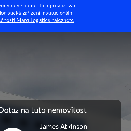
drem v developmentu a provozování
Čeština
gistická zařízení institucionální
ečnosti Marq Logistics naleznete
u
O nás
Co děláme
ESG
Novinky a poznatky
Dotaz na tuto nemovitost
James Atkinson