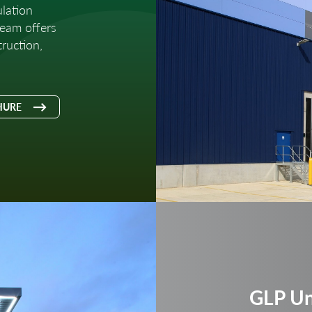
lation
team offers
ruction,
HURE
GLP Un