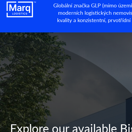
Globální značka GLP (mimo území 
moderních logistických nemovisto
kvality a konzistentní, prvotří
Explore our available B