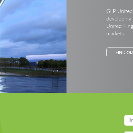
GLP United 
developing 
United King
markets.
FIND OU