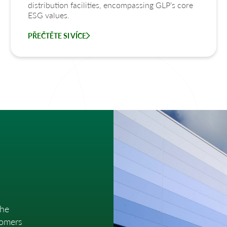
distribution facilities, encompassing GLP’s core
ESG values.
PŘEČTĚTE SI VÍCE
the
tomers